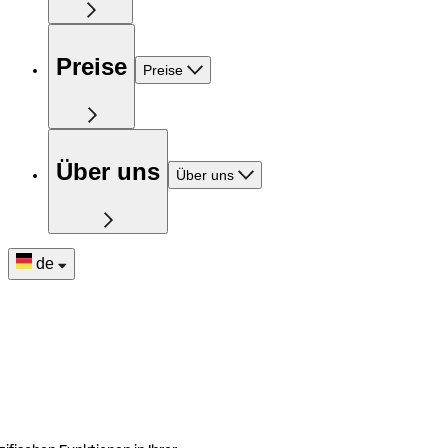
Preise
Preise
Über uns
Über uns
de