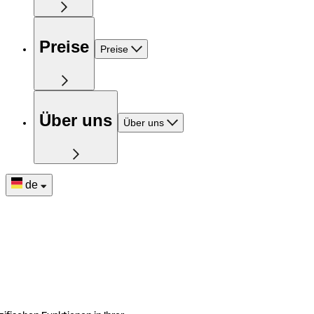
Preise
Preise
Über uns
Über uns
de