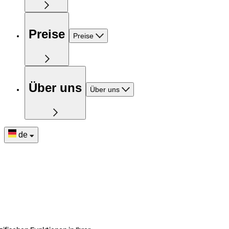
Preise
Preise
Über uns
Über uns
de