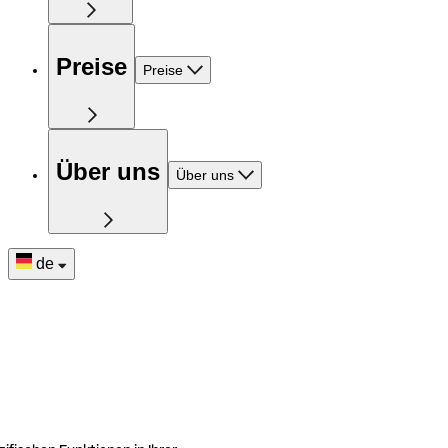
Preise
Preise
Über uns
Über uns
de