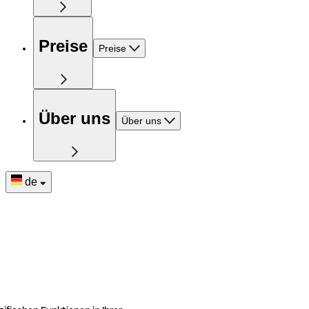
Preise
Preise
Über uns
Über uns
de