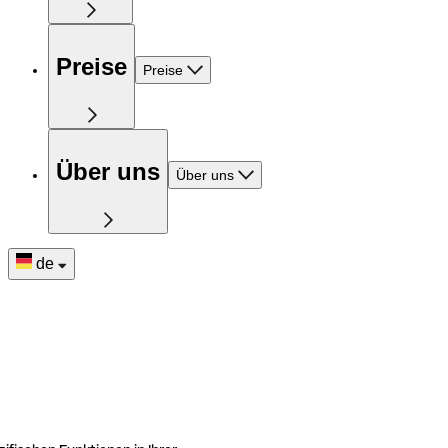
Preise
Preise
Über uns
Über uns
de