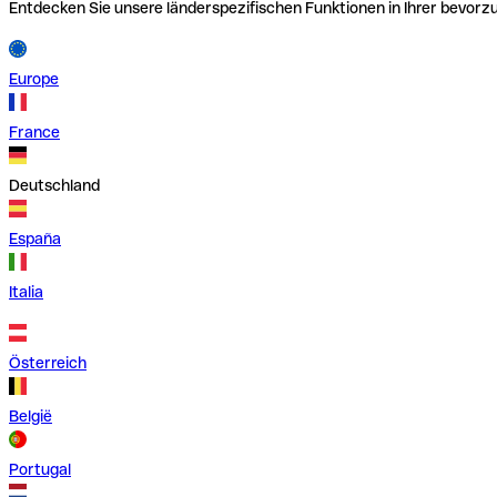
Entdecken Sie unsere länderspezifischen Funktionen in Ihrer bevor
Europe
France
Deutschland
España
Italia
Österreich
België
Portugal