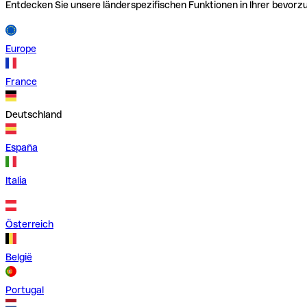
Entdecken Sie unsere länderspezifischen Funktionen in Ihrer bevor
Europe
France
Deutschland
España
Italia
Österreich
België
Portugal