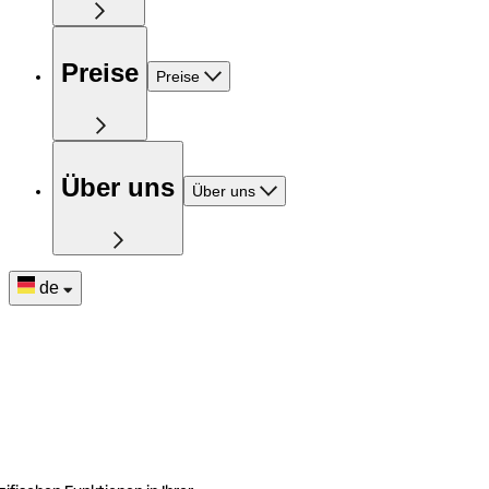
Preise
Preise
Über uns
Über uns
de