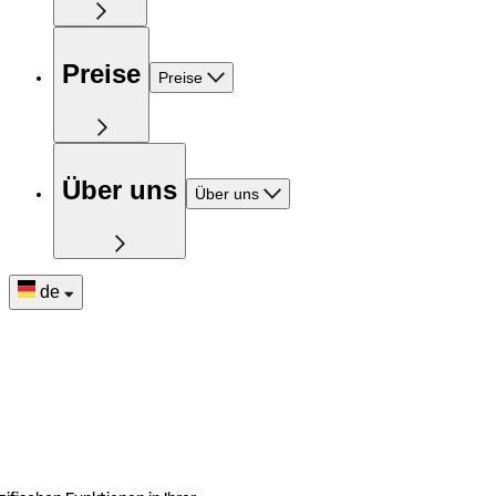
Preise
Preise
Über uns
Über uns
de