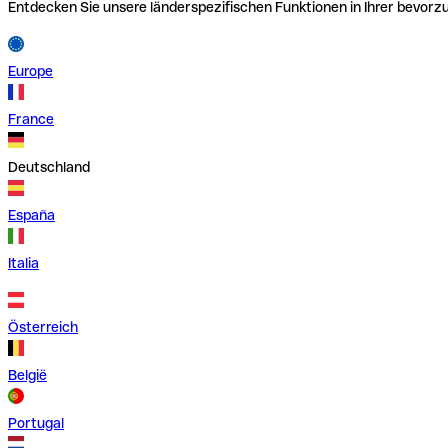
Entdecken Sie unsere länderspezifischen Funktionen in Ihrer bevor
Europe
France
Deutschland
España
Italia
Österreich
België
Portugal