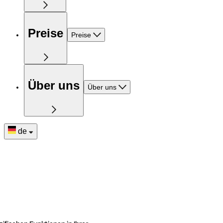
Preise
Preise
Über uns
Über uns
de