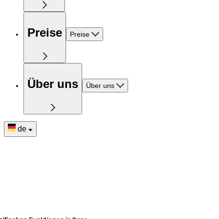
Preise
Preise
Über uns
Über uns
de