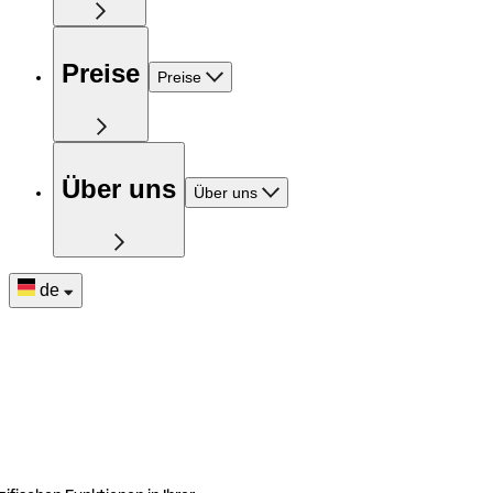
Preise
Preise
Über uns
Über uns
de