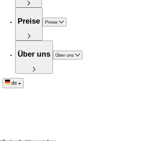
Preise
Preise
Über uns
Über uns
de