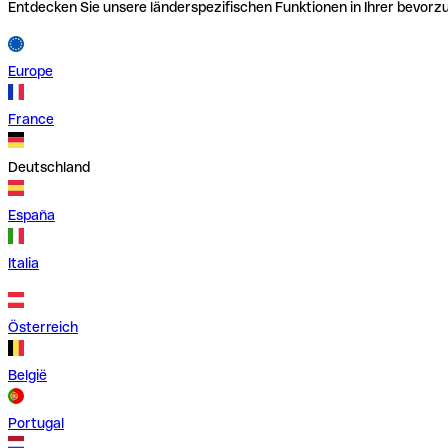
Entdecken Sie unsere länderspezifischen Funktionen in Ihrer bevor
Europe
France
Deutschland
España
Italia
Österreich
België
Portugal