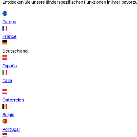
Entdecken Sie unsere länderspezifischen Funktionen in Ihrer bevor
Europe
France
Deutschland
España
Italia
Österreich
België
Portugal