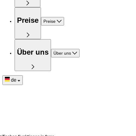
Preise
Preise
Über uns
Über uns
de