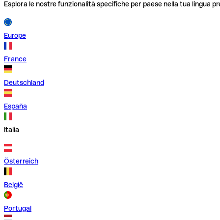
Esplora le nostre funzionalità specifiche per paese nella tua lingua pr
Europe
France
Deutschland
España
Italia
Österreich
België
Portugal