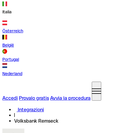
Italia
Österreich
België
Portugal
Nederland
Accedi
Provalo gratis
Avvia la procedura
Integrazioni
Volksbank Remseck