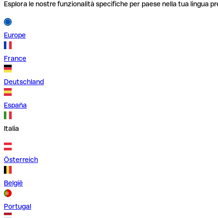
Esplora le nostre funzionalità specifiche per paese nella tua lingua pr
Europe
France
Deutschland
España
Italia
Österreich
België
Portugal