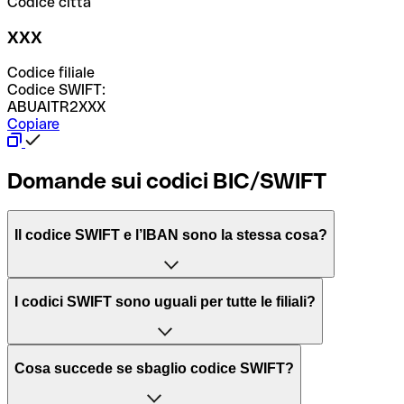
Codice città
XXX
Codice filiale
Codice SWIFT:
ABUAITR2XXX
Copiare
Domande sui codici BIC/SWIFT
Il codice SWIFT e l’IBAN sono la stessa cosa?
L'acronimo SWIFT sta per “Society for Worldwide
I codici SWIFT sono uguali per tutte le filiali?
Interbank Financial Telecommunication”, una rete globale
per l’elaborazione dei pagamenti tra diversi Paesi.
Dipende dalle banche. In alcuni casi le banche utilizzano
Cosa succede se sbaglio codice SWIFT?
lo stesso codice SWIFT per filiali diverse. In altri casi, le
Il BIC, invece, sta per “Bank Identifier Code” ed è una
banche preferiscono avere un codice SWIFT dedicato per