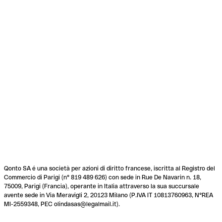
Qonto SA é una società per azioni di diritto francese, iscritta al Registro del
Commercio di Parigi (n° 819 489 626) con sede in Rue De Navarin n. 18,
75009, Parigi (Francia), operante in Italia attraverso la sua succursale
avente sede in Via Meravigli 2, 20123 Milano (P.IVA IT 10813760963, N°REA
MI-2559348, PEC olindasas@legalmail.it).