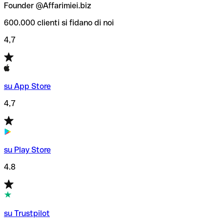
Founder @Affarimiei.biz
600.000 clienti si fidano di noi
4,7
su App Store
4,7
su Play Store
4.8
su Trustpilot