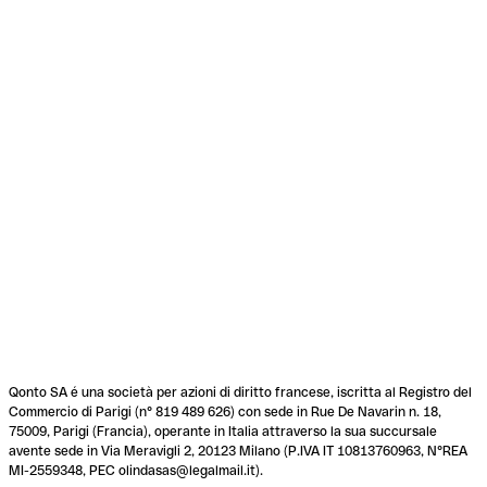
Qonto SA é una società per azioni di diritto francese, iscritta al Registro del
Commercio di Parigi (n° 819 489 626) con sede in Rue De Navarin n. 18,
75009, Parigi (Francia), operante in Italia attraverso la sua succursale
avente sede in Via Meravigli 2, 20123 Milano (P.IVA IT 10813760963, N°REA
MI-2559348, PEC olindasas@legalmail.it).