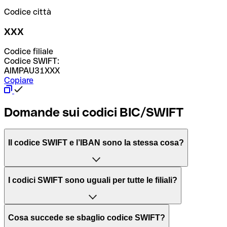
Codice città
XXX
Codice filiale
Codice SWIFT:
AIMPAU31XXX
Copiare
Domande sui codici BIC/SWIFT
Il codice SWIFT e l’IBAN sono la stessa cosa?
L'acronimo SWIFT sta per “Society for Worldwide
I codici SWIFT sono uguali per tutte le filiali?
Interbank Financial Telecommunication”, una rete globale
per l’elaborazione dei pagamenti tra diversi Paesi.
Dipende dalle banche. In alcuni casi le banche utilizzano
Cosa succede se sbaglio codice SWIFT?
lo stesso codice SWIFT per filiali diverse. In altri casi, le