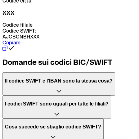
Codice città
XXX
Codice filiale
Codice SWIFT:
AJCBCNBHXXX
Copiare
Domande sui codici BIC/SWIFT
Il codice SWIFT e l’IBAN sono la stessa cosa?
L'acronimo SWIFT sta per “Society for Worldwide
I codici SWIFT sono uguali per tutte le filiali?
Interbank Financial Telecommunication”, una rete globale
per l’elaborazione dei pagamenti tra diversi Paesi.
Dipende dalle banche. In alcuni casi le banche utilizzano
Cosa succede se sbaglio codice SWIFT?
lo stesso codice SWIFT per filiali diverse. In altri casi, le
Il BIC, invece, sta per “Bank Identifier Code” ed è una
banche preferiscono avere un codice SWIFT dedicato per