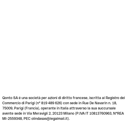
Qonto SA é una società per azioni di diritto francese, iscritta al Registro del
Commercio di Parigi (n° 819 489 626) con sede in Rue De Navarin n. 18,
75009, Parigi (Francia), operante in Italia attraverso la sua succursale
avente sede in Via Meravigli 2, 20123 Milano (P.IVA IT 10813760963, N°REA
MI-2559348, PEC olindasas@legalmail.it).