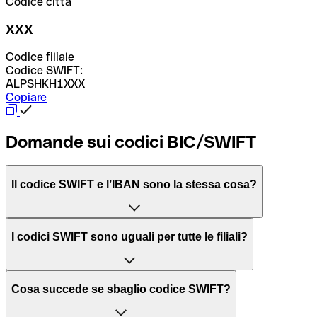
Codice città
XXX
Codice filiale
Codice SWIFT:
ALPSHKH1XXX
Copiare
Domande sui codici BIC/SWIFT
Il codice SWIFT e l’IBAN sono la stessa cosa?
L'acronimo SWIFT sta per “Society for Worldwide
I codici SWIFT sono uguali per tutte le filiali?
Interbank Financial Telecommunication”, una rete globale
per l’elaborazione dei pagamenti tra diversi Paesi.
Dipende dalle banche. In alcuni casi le banche utilizzano
Cosa succede se sbaglio codice SWIFT?
lo stesso codice SWIFT per filiali diverse. In altri casi, le
Il BIC, invece, sta per “Bank Identifier Code” ed è una
banche preferiscono avere un codice SWIFT dedicato per