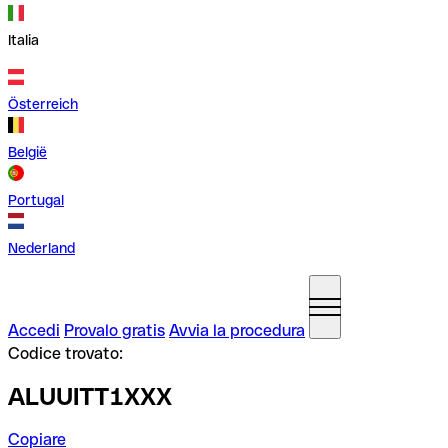
Italia
Österreich
België
Portugal
Nederland
Accedi
Provalo gratis
Avvia la procedura
Codice trovato:
ALUUITT1XXX
Copiare