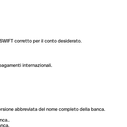
e SWIFT corretto per il conto desiderato.
 pagamenti internazionali.
 versione abbreviata del nome completo della banca.
nca..
anca.