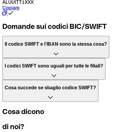
ALUUITT1XXX
Copiare
Domande sui codici BIC/SWIFT
Il codice SWIFT e l’IBAN sono la stessa cosa?
L'acronimo SWIFT sta per “Society for Worldwide Interbank 
I codici SWIFT sono uguali per tutte le filiali?
Il BIC, invece, sta per “Bank Identifier Code” ed è una sequ
Dipende dalle banche. In alcuni casi le banche utilizzano lo
Cosa succede se sbaglio codice SWIFT?
filiale.
Se per caso invii un pagamento a un codice SWIFT esistente
Cosa dicono
Per sapere a quale filiale fa riferimento un codice SWIFT, è 
Altrimenti significa che è il codice di una delle filiali locali.
di noi?
Se ti accorgi di aver usato un codice SWIFT sbagliato, cont