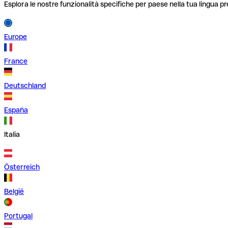
Esplora le nostre funzionalità specifiche per paese nella tua lingua pr
Europe
France
Deutschland
España
Italia
Österreich
België
Portugal