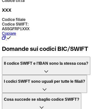
Codice città
XXX
Codice filiale
Codice SWIFT:
ASSGFRP1XXX
Copiare
Domande sui codici BIC/SWIFT
Il codice SWIFT e l’IBAN sono la stessa cosa?
L'acronimo SWIFT sta per “Society for Worldwide
I codici SWIFT sono uguali per tutte le filiali?
Interbank Financial Telecommunication”, una rete globale
per l’elaborazione dei pagamenti tra diversi Paesi.
Dipende dalle banche. In alcuni casi le banche utilizzano
Cosa succede se sbaglio codice SWIFT?
lo stesso codice SWIFT per filiali diverse. In altri casi, le
Il BIC, invece, sta per “Bank Identifier Code” ed è una
banche preferiscono avere un codice SWIFT dedicato per