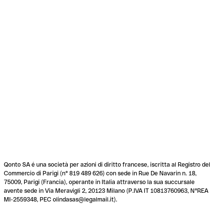
Qonto SA é una società per azioni di diritto francese, iscritta al Registro del
Commercio di Parigi (n° 819 489 626) con sede in Rue De Navarin n. 18,
75009, Parigi (Francia), operante in Italia attraverso la sua succursale
avente sede in Via Meravigli 2, 20123 Milano (P.IVA IT 10813760963, N°REA
MI-2559348, PEC olindasas@legalmail.it).