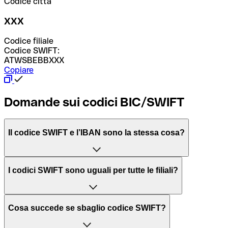
Codice città
XXX
Codice filiale
Codice SWIFT:
ATWSBEBBXXX
Copiare
Domande sui codici BIC/SWIFT
Il codice SWIFT e l’IBAN sono la stessa cosa?
L'acronimo SWIFT sta per “Society for Worldwide
I codici SWIFT sono uguali per tutte le filiali?
Interbank Financial Telecommunication”, una rete globale
per l’elaborazione dei pagamenti tra diversi Paesi.
Dipende dalle banche. In alcuni casi le banche utilizzano
Cosa succede se sbaglio codice SWIFT?
lo stesso codice SWIFT per filiali diverse. In altri casi, le
Il BIC, invece, sta per “Bank Identifier Code” ed è una
banche preferiscono avere un codice SWIFT dedicato per