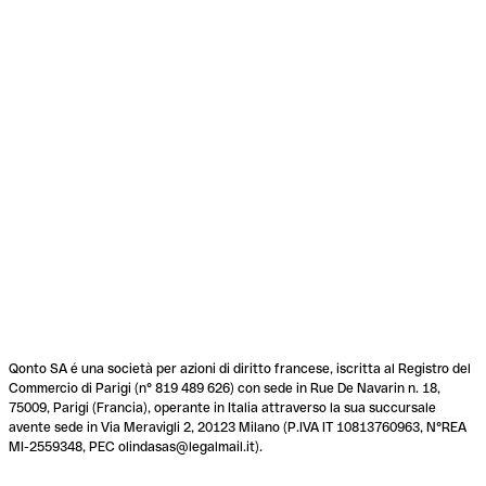
Qonto SA é una società per azioni di diritto francese, iscritta al Registro del
Commercio di Parigi (n° 819 489 626) con sede in Rue De Navarin n. 18,
75009, Parigi (Francia), operante in Italia attraverso la sua succursale
avente sede in Via Meravigli 2, 20123 Milano (P.IVA IT 10813760963, N°REA
MI-2559348, PEC olindasas@legalmail.it).