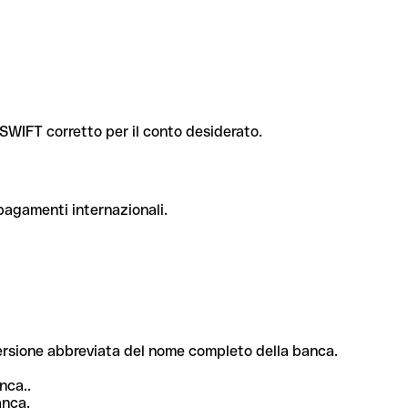
e SWIFT corretto per il conto desiderato.
 pagamenti internazionali.
 versione abbreviata del nome completo della banca.
nca..
anca.