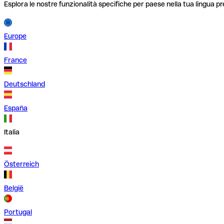
Esplora le nostre funzionalità specifiche per paese nella tua lingua pr
Europe
France
Deutschland
España
Italia
Österreich
België
Portugal