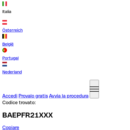
Italia
Österreich
België
Portugal
Nederland
Accedi
Provalo gratis
Avvia la procedura
Codice trovato:
BAEPFR21XXX
Copiare