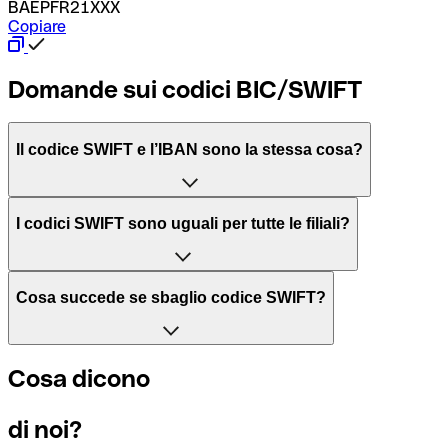
BAEPFR21XXX
Copiare
Domande sui codici BIC/SWIFT
Il codice SWIFT e l’IBAN sono la stessa cosa?
L'acronimo SWIFT sta per “Society for Worldwide Interbank 
I codici SWIFT sono uguali per tutte le filiali?
Il BIC, invece, sta per “Bank Identifier Code” ed è una sequ
Dipende dalle banche. In alcuni casi le banche utilizzano lo
Cosa succede se sbaglio codice SWIFT?
filiale.
Se per caso invii un pagamento a un codice SWIFT esistente
Cosa dicono
Per sapere a quale filiale fa riferimento un codice SWIFT, è 
Altrimenti significa che è il codice di una delle filiali locali.
di noi?
Se ti accorgi di aver usato un codice SWIFT sbagliato, cont