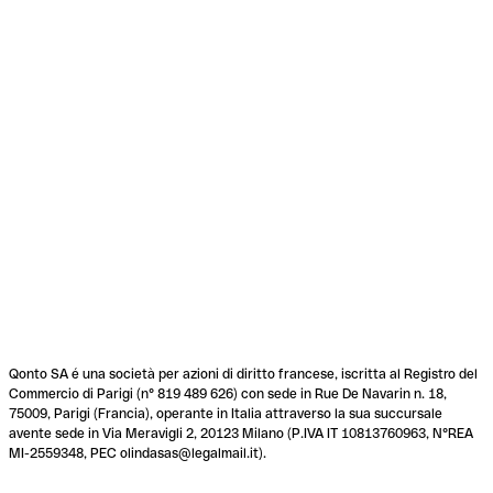
Qonto SA é una società per azioni di diritto francese, iscritta al Registro del
Commercio di Parigi (n° 819 489 626) con sede in Rue De Navarin n. 18,
75009, Parigi (Francia), operante in Italia attraverso la sua succursale
avente sede in Via Meravigli 2, 20123 Milano (P.IVA IT 10813760963, N°REA
MI-2559348, PEC olindasas@legalmail.it).