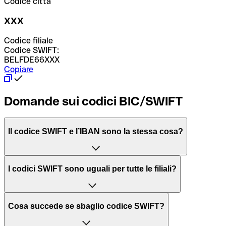
Codice città
XXX
Codice filiale
Codice SWIFT:
BELFDE66XXX
Copiare
Domande sui codici BIC/SWIFT
Il codice SWIFT e l’IBAN sono la stessa cosa?
L'acronimo SWIFT sta per “Society for Worldwide
I codici SWIFT sono uguali per tutte le filiali?
Interbank Financial Telecommunication”, una rete globale
per l’elaborazione dei pagamenti tra diversi Paesi.
Dipende dalle banche. In alcuni casi le banche utilizzano
Cosa succede se sbaglio codice SWIFT?
lo stesso codice SWIFT per filiali diverse. In altri casi, le
Il BIC, invece, sta per “Bank Identifier Code” ed è una
banche preferiscono avere un codice SWIFT dedicato per