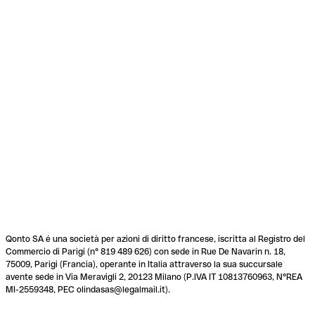
Qonto SA é una società per azioni di diritto francese, iscritta al Registro del
Commercio di Parigi (n° 819 489 626) con sede in Rue De Navarin n. 18,
75009, Parigi (Francia), operante in Italia attraverso la sua succursale
avente sede in Via Meravigli 2, 20123 Milano (P.IVA IT 10813760963, N°REA
MI-2559348, PEC olindasas@legalmail.it).