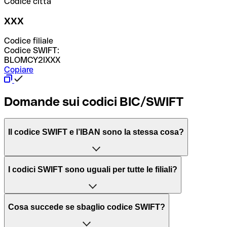
Codice città
XXX
Codice filiale
Codice SWIFT:
BLOMCY2IXXX
Copiare
Domande sui codici BIC/SWIFT
Il codice SWIFT e l’IBAN sono la stessa cosa?
L'acronimo SWIFT sta per “Society for Worldwide
I codici SWIFT sono uguali per tutte le filiali?
Interbank Financial Telecommunication”, una rete globale
per l’elaborazione dei pagamenti tra diversi Paesi.
Dipende dalle banche. In alcuni casi le banche utilizzano
Cosa succede se sbaglio codice SWIFT?
lo stesso codice SWIFT per filiali diverse. In altri casi, le
Il BIC, invece, sta per “Bank Identifier Code” ed è una
banche preferiscono avere un codice SWIFT dedicato per