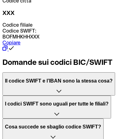
Codice città
XXX
Codice filiale
Codice SWIFT:
BOFMHKHHXXX
Copiare
Domande sui codici BIC/SWIFT
Il codice SWIFT e l’IBAN sono la stessa cosa?
L'acronimo SWIFT sta per “Society for Worldwide
I codici SWIFT sono uguali per tutte le filiali?
Interbank Financial Telecommunication”, una rete globale
per l’elaborazione dei pagamenti tra diversi Paesi.
Dipende dalle banche. In alcuni casi le banche utilizzano
Cosa succede se sbaglio codice SWIFT?
lo stesso codice SWIFT per filiali diverse. In altri casi, le
Il BIC, invece, sta per “Bank Identifier Code” ed è una
banche preferiscono avere un codice SWIFT dedicato per