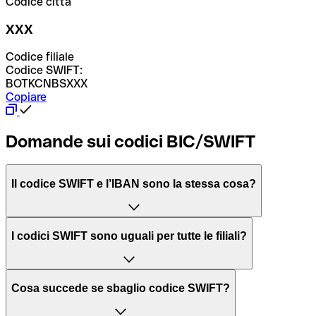
Codice città
XXX
Codice filiale
Codice SWIFT:
BOTKCNBSXXX
Copiare
Domande sui codici BIC/SWIFT
Il codice SWIFT e l’IBAN sono la stessa cosa?
L'acronimo SWIFT sta per “Society for Worldwide
I codici SWIFT sono uguali per tutte le filiali?
Interbank Financial Telecommunication”, una rete globale
per l’elaborazione dei pagamenti tra diversi Paesi.
Dipende dalle banche. In alcuni casi le banche utilizzano
Cosa succede se sbaglio codice SWIFT?
lo stesso codice SWIFT per filiali diverse. In altri casi, le
Il BIC, invece, sta per “Bank Identifier Code” ed è una
banche preferiscono avere un codice SWIFT dedicato per