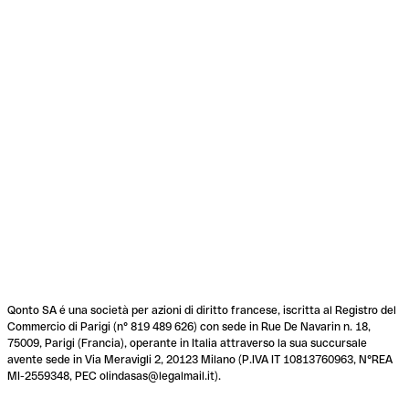
Qonto SA é una società per azioni di diritto francese, iscritta al Registro del
Commercio di Parigi (n° 819 489 626) con sede in Rue De Navarin n. 18,
75009, Parigi (Francia), operante in Italia attraverso la sua succursale
avente sede in Via Meravigli 2, 20123 Milano (P.IVA IT 10813760963, N°REA
MI-2559348, PEC olindasas@legalmail.it).