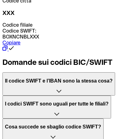
Codice città
XXX
Codice filiale
Codice SWIFT:
BOXNCNBLXXX
Copiare
Domande sui codici BIC/SWIFT
Il codice SWIFT e l’IBAN sono la stessa cosa?
L'acronimo SWIFT sta per “Society for Worldwide
I codici SWIFT sono uguali per tutte le filiali?
Interbank Financial Telecommunication”, una rete globale
per l’elaborazione dei pagamenti tra diversi Paesi.
Dipende dalle banche. In alcuni casi le banche utilizzano
Cosa succede se sbaglio codice SWIFT?
lo stesso codice SWIFT per filiali diverse. In altri casi, le
Il BIC, invece, sta per “Bank Identifier Code” ed è una
banche preferiscono avere un codice SWIFT dedicato per