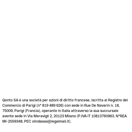
Qonto SA é una società per azioni di diritto francese, iscritta al Registro del
Commercio di Parigi (n° 819 489 626) con sede in Rue De Navarin n. 18,
75009, Parigi (Francia), operante in Italia attraverso la sua succursale
avente sede in Via Meravigli 2, 20123 Milano (P.IVA IT 10813760963, N°REA
MI-2559348, PEC olindasas@legalmail.it).