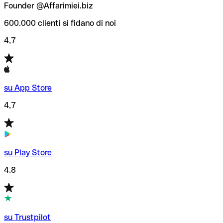
Founder @Affarimiei.biz
600.000 clienti si fidano di noi
4,7
su App Store
4,7
su Play Store
4.8
su Trustpilot