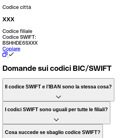
Codice città
XXX
Codice filiale
Codice SWIFT:
BSHHDE6SXXX
Copiare
Domande sui codici BIC/SWIFT
Il codice SWIFT e l’IBAN sono la stessa cosa?
L'acronimo SWIFT sta per “Society for Worldwide
I codici SWIFT sono uguali per tutte le filiali?
Interbank Financial Telecommunication”, una rete globale
per l’elaborazione dei pagamenti tra diversi Paesi.
Dipende dalle banche. In alcuni casi le banche utilizzano
Cosa succede se sbaglio codice SWIFT?
lo stesso codice SWIFT per filiali diverse. In altri casi, le