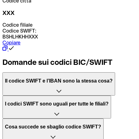
Codice città
XXX
Codice filiale
Codice SWIFT:
BSHLHKHHXXX
Copiare
Domande sui codici BIC/SWIFT
Il codice SWIFT e l’IBAN sono la stessa cosa?
L'acronimo SWIFT sta per “Society for Worldwide
I codici SWIFT sono uguali per tutte le filiali?
Interbank Financial Telecommunication”, una rete globale
per l’elaborazione dei pagamenti tra diversi Paesi.
Dipende dalle banche. In alcuni casi le banche utilizzano
Cosa succede se sbaglio codice SWIFT?
lo stesso codice SWIFT per filiali diverse. In altri casi, le
Il BIC, invece, sta per “Bank Identifier Code” ed è una
banche preferiscono avere un codice SWIFT dedicato per