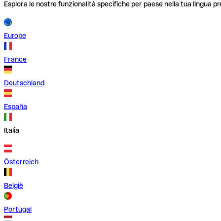
Esplora le nostre funzionalità specifiche per paese nella tua lingua pr
Europe
France
Deutschland
España
Italia
Österreich
België
Portugal