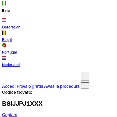
Italia
Österreich
België
Portugal
Nederland
Accedi
Provalo gratis
Avvia la procedura
Codice trovato:
BSIJJPJ1XXX
Copiare