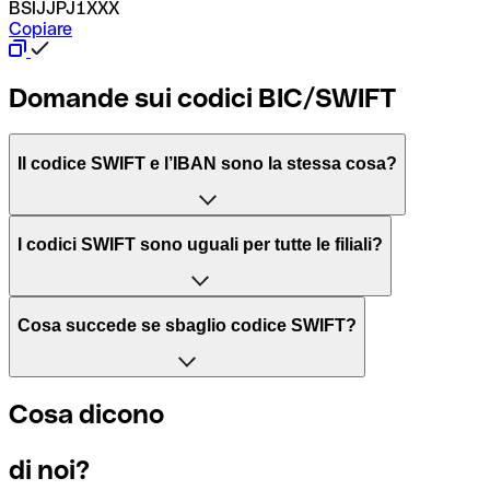
BSIJJPJ1XXX
Copiare
Domande sui codici BIC/SWIFT
Il codice SWIFT e l’IBAN sono la stessa cosa?
L'acronimo SWIFT sta per “Society for Worldwide Interbank 
I codici SWIFT sono uguali per tutte le filiali?
Il BIC, invece, sta per “Bank Identifier Code” ed è una sequ
Dipende dalle banche. In alcuni casi le banche utilizzano lo
Cosa succede se sbaglio codice SWIFT?
filiale.
Se per caso invii un pagamento a un codice SWIFT esistente
Cosa dicono
Per sapere a quale filiale fa riferimento un codice SWIFT, è 
Altrimenti significa che è il codice di una delle filiali locali.
di noi?
Se ti accorgi di aver usato un codice SWIFT sbagliato, cont