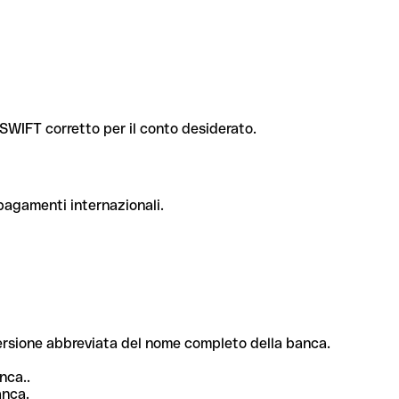
e SWIFT corretto per il conto desiderato.
 pagamenti internazionali.
 versione abbreviata del nome completo della banca.
nca..
anca.