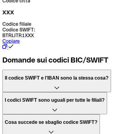
Codice città
XXX
Codice filiale
Codice SWIFT:
BTRLITR1XXX
Copiare
Domande sui codici BIC/SWIFT
Il codice SWIFT e l’IBAN sono la stessa cosa?
L'acronimo SWIFT sta per “Society for Worldwide
I codici SWIFT sono uguali per tutte le filiali?
Interbank Financial Telecommunication”, una rete globale
per l’elaborazione dei pagamenti tra diversi Paesi.
Dipende dalle banche. In alcuni casi le banche utilizzano
Cosa succede se sbaglio codice SWIFT?
lo stesso codice SWIFT per filiali diverse. In altri casi, le
Il BIC, invece, sta per “Bank Identifier Code” ed è una
banche preferiscono avere un codice SWIFT dedicato per