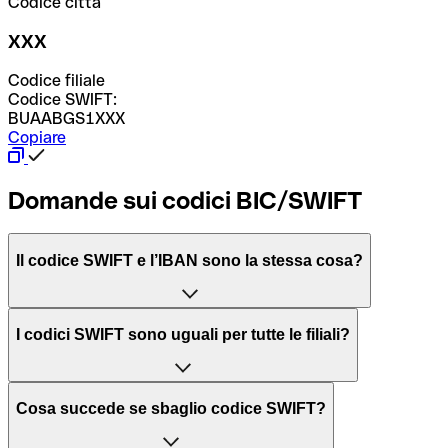
Codice città
XXX
Codice filiale
Codice SWIFT:
BUAABGS1XXX
Copiare
Domande sui codici BIC/SWIFT
Il codice SWIFT e l’IBAN sono la stessa cosa?
L'acronimo SWIFT sta per “Society for Worldwide
I codici SWIFT sono uguali per tutte le filiali?
Interbank Financial Telecommunication”, una rete globale
per l’elaborazione dei pagamenti tra diversi Paesi.
Dipende dalle banche. In alcuni casi le banche utilizzano
Cosa succede se sbaglio codice SWIFT?
lo stesso codice SWIFT per filiali diverse. In altri casi, le
Il BIC, invece, sta per “Bank Identifier Code” ed è una
banche preferiscono avere un codice SWIFT dedicato per