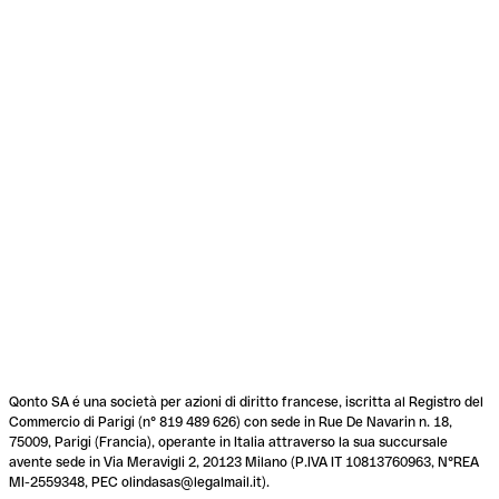
Qonto SA é una società per azioni di diritto francese, iscritta al Registro del
Commercio di Parigi (n° 819 489 626) con sede in Rue De Navarin n. 18,
75009, Parigi (Francia), operante in Italia attraverso la sua succursale
avente sede in Via Meravigli 2, 20123 Milano (P.IVA IT 10813760963, N°REA
MI-2559348, PEC olindasas@legalmail.it).