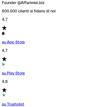
Founder @Affarimiei.biz
600.000 clienti si fidano di noi
4,7
su App Store
4,7
su Play Store
4.8
su Trustpilot