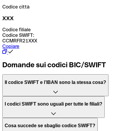
Codice città
XXX
Codice filiale
Codice SWIFT:
CCMRFR21XXX
Copiare
Domande sui codici BIC/SWIFT
Il codice SWIFT e l’IBAN sono la stessa cosa?
L'acronimo SWIFT sta per “Society for Worldwide
I codici SWIFT sono uguali per tutte le filiali?
Interbank Financial Telecommunication”, una rete globale
per l’elaborazione dei pagamenti tra diversi Paesi.
Dipende dalle banche. In alcuni casi le banche utilizzano
Cosa succede se sbaglio codice SWIFT?
lo stesso codice SWIFT per filiali diverse. In altri casi, le