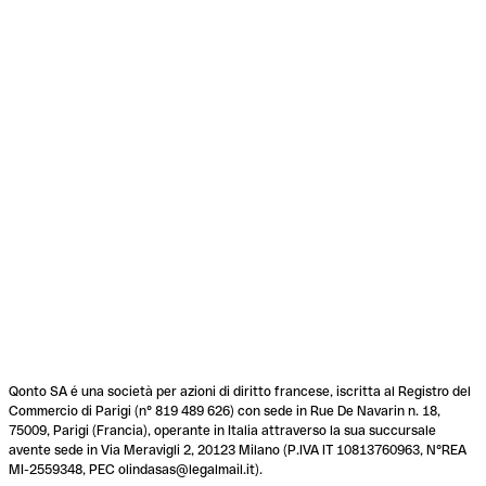
Qonto SA é una società per azioni di diritto francese, iscritta al Registro del
Commercio di Parigi (n° 819 489 626) con sede in Rue De Navarin n. 18,
75009, Parigi (Francia), operante in Italia attraverso la sua succursale
avente sede in Via Meravigli 2, 20123 Milano (P.IVA IT 10813760963, N°REA
MI-2559348, PEC olindasas@legalmail.it).