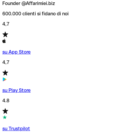
Founder @Affarimiei.biz
600.000 clienti si fidano di noi
4,7
su App Store
4,7
su Play Store
4.8
su Trustpilot