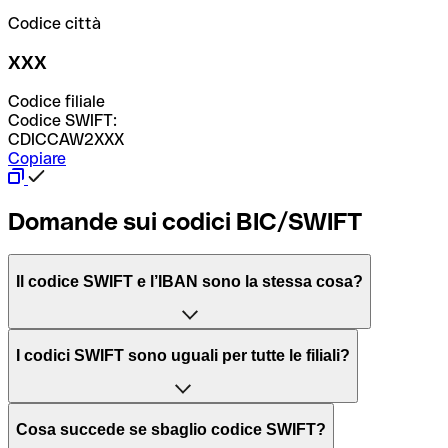
Codice città
XXX
Codice filiale
Codice SWIFT:
CDICCAW2XXX
Copiare
Domande sui codici BIC/SWIFT
Il codice SWIFT e l’IBAN sono la stessa cosa?
L'acronimo SWIFT sta per “Society for Worldwide
I codici SWIFT sono uguali per tutte le filiali?
Interbank Financial Telecommunication”, una rete globale
per l’elaborazione dei pagamenti tra diversi Paesi.
Dipende dalle banche. In alcuni casi le banche utilizzano
Cosa succede se sbaglio codice SWIFT?
lo stesso codice SWIFT per filiali diverse. In altri casi, le