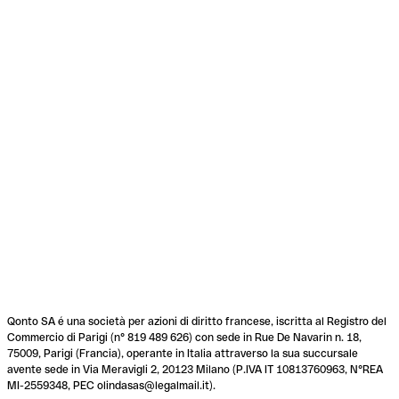
Qonto SA é una società per azioni di diritto francese, iscritta al Registro del
Commercio di Parigi (n° 819 489 626) con sede in Rue De Navarin n. 18,
75009, Parigi (Francia), operante in Italia attraverso la sua succursale
avente sede in Via Meravigli 2, 20123 Milano (P.IVA IT 10813760963, N°REA
MI-2559348, PEC olindasas@legalmail.it).