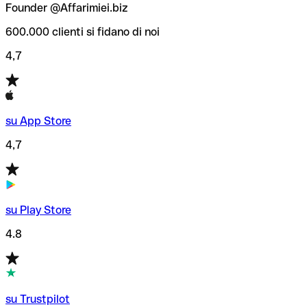
Founder @Affarimiei.biz
600.000 clienti si fidano di noi
4,7
su App Store
4,7
su Play Store
4.8
su Trustpilot