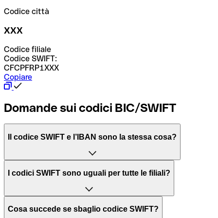
Codice città
XXX
Codice filiale
Codice SWIFT:
CFCPFRP1XXX
Copiare
Domande sui codici BIC/SWIFT
Il codice SWIFT e l’IBAN sono la stessa cosa?
L'acronimo SWIFT sta per “Society for Worldwide
I codici SWIFT sono uguali per tutte le filiali?
Interbank Financial Telecommunication”, una rete globale
per l’elaborazione dei pagamenti tra diversi Paesi.
Dipende dalle banche. In alcuni casi le banche utilizzano
Cosa succede se sbaglio codice SWIFT?
lo stesso codice SWIFT per filiali diverse. In altri casi, le