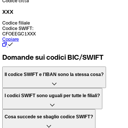
Codice città
XXX
Codice filiale
Codice SWIFT:
CFOEEGC1XXX
Copiare
Domande sui codici BIC/SWIFT
Il codice SWIFT e l’IBAN sono la stessa cosa?
L'acronimo SWIFT sta per “Society for Worldwide
I codici SWIFT sono uguali per tutte le filiali?
Interbank Financial Telecommunication”, una rete globale
per l’elaborazione dei pagamenti tra diversi Paesi.
Dipende dalle banche. In alcuni casi le banche utilizzano
Cosa succede se sbaglio codice SWIFT?
lo stesso codice SWIFT per filiali diverse. In altri casi, le
Il BIC, invece, sta per “Bank Identifier Code” ed è una
banche preferiscono avere un codice SWIFT dedicato per