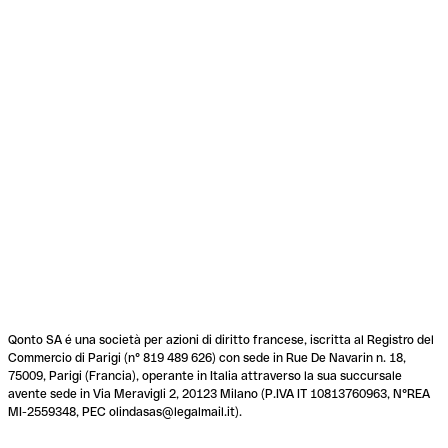
Qonto SA é una società per azioni di diritto francese, iscritta al Registro del
Commercio di Parigi (n° 819 489 626) con sede in Rue De Navarin n. 18,
75009, Parigi (Francia), operante in Italia attraverso la sua succursale
avente sede in Via Meravigli 2, 20123 Milano (P.IVA IT 10813760963, N°REA
MI-2559348, PEC olindasas@legalmail.it).