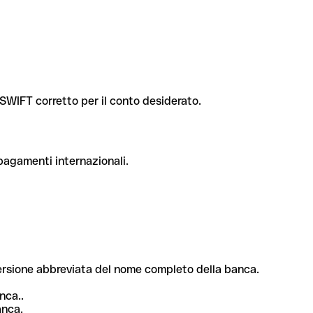
e SWIFT corretto per il conto desiderato.
 pagamenti internazionali.
 versione abbreviata del nome completo della banca.
nca..
anca.