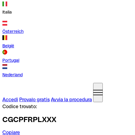
Italia
Österreich
België
Portugal
Nederland
Accedi
Provalo gratis
Avvia la procedura
Codice trovato:
CGCPFRPLXXX
Copiare