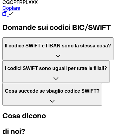
CGCPFRPLXXX
Copiare
Domande sui codici BIC/SWIFT
Il codice SWIFT e l’IBAN sono la stessa cosa?
L'acronimo SWIFT sta per “Society for Worldwide Interbank 
I codici SWIFT sono uguali per tutte le filiali?
Il BIC, invece, sta per “Bank Identifier Code” ed è una sequ
Dipende dalle banche. In alcuni casi le banche utilizzano lo
Cosa succede se sbaglio codice SWIFT?
filiale.
Se per caso invii un pagamento a un codice SWIFT esistente
Cosa dicono
Per sapere a quale filiale fa riferimento un codice SWIFT, è 
Altrimenti significa che è il codice di una delle filiali locali.
di noi?
Se ti accorgi di aver usato un codice SWIFT sbagliato, cont