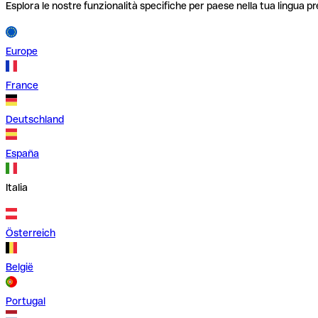
Esplora le nostre funzionalità specifiche per paese nella tua lingua pr
Europe
France
Deutschland
España
Italia
Österreich
België
Portugal