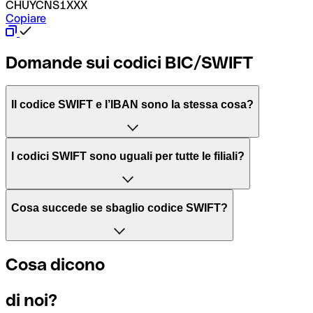
CHUYCNS1XXX
Copiare
Domande sui codici BIC/SWIFT
Il codice SWIFT e l’IBAN sono la stessa cosa?
L'acronimo SWIFT sta per “Society for Worldwide Interbank 
I codici SWIFT sono uguali per tutte le filiali?
Il BIC, invece, sta per “Bank Identifier Code” ed è una sequ
Dipende dalle banche. In alcuni casi le banche utilizzano lo
Cosa succede se sbaglio codice SWIFT?
filiale.
Se per caso invii un pagamento a un codice SWIFT esistente
Cosa dicono
Per sapere a quale filiale fa riferimento un codice SWIFT, è 
Altrimenti significa che è il codice di una delle filiali locali.
di noi?
Se ti accorgi di aver usato un codice SWIFT sbagliato, cont