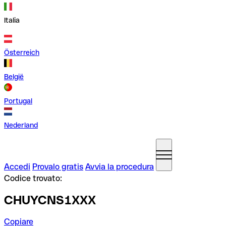
Italia
Österreich
België
Portugal
Nederland
Accedi
Provalo gratis
Avvia la procedura
Codice trovato:
CHUYCNS1XXX
Copiare