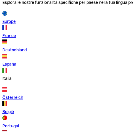
Esplora le nostre funzionalità specifiche per paese nella tua lingua pr
Europe
France
Deutschland
España
Italia
Österreich
België
Portugal