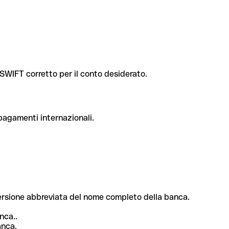
e SWIFT corretto per il conto desiderato.
 pagamenti internazionali.
 versione abbreviata del nome completo della banca.
nca..
anca.