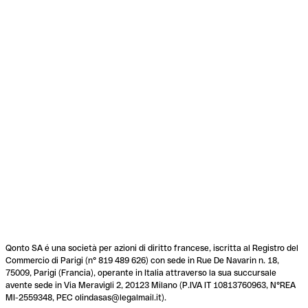
Qonto SA é una società per azioni di diritto francese, iscritta al Registro del
Commercio di Parigi (n° 819 489 626) con sede in Rue De Navarin n. 18,
75009, Parigi (Francia), operante in Italia attraverso la sua succursale
avente sede in Via Meravigli 2, 20123 Milano (P.IVA IT 10813760963, N°REA
MI-2559348, PEC olindasas@legalmail.it).