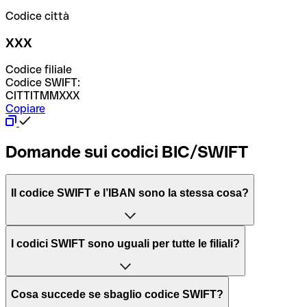
Codice città
XXX
Codice filiale
Codice SWIFT:
CITTITMMXXX
Copiare
Domande sui codici BIC/SWIFT
Il codice SWIFT e l’IBAN sono la stessa cosa?
L'acronimo SWIFT sta per “Society for Worldwide
I codici SWIFT sono uguali per tutte le filiali?
Interbank Financial Telecommunication”, una rete globale
per l’elaborazione dei pagamenti tra diversi Paesi.
Dipende dalle banche. In alcuni casi le banche utilizzano
Cosa succede se sbaglio codice SWIFT?
lo stesso codice SWIFT per filiali diverse. In altri casi, le