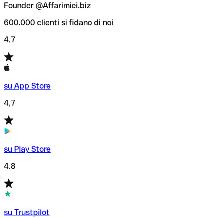
Founder @Affarimiei.biz
600.000 clienti si fidano di noi
4,7
su App Store
4,7
su Play Store
4.8
su Trustpilot