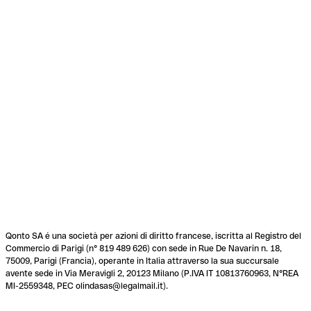
Qonto SA é una società per azioni di diritto francese, iscritta al Registro del
Commercio di Parigi (n° 819 489 626) con sede in Rue De Navarin n. 18,
75009, Parigi (Francia), operante in Italia attraverso la sua succursale
avente sede in Via Meravigli 2, 20123 Milano (P.IVA IT 10813760963, N°REA
MI-2559348, PEC olindasas@legalmail.it).