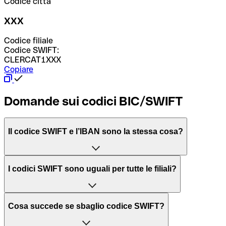
Codice città
XXX
Codice filiale
Codice SWIFT:
CLERCAT1XXX
Copiare
Domande sui codici BIC/SWIFT
Il codice SWIFT e l’IBAN sono la stessa cosa?
L'acronimo SWIFT sta per “Society for Worldwide
I codici SWIFT sono uguali per tutte le filiali?
Interbank Financial Telecommunication”, una rete globale
per l’elaborazione dei pagamenti tra diversi Paesi.
Dipende dalle banche. In alcuni casi le banche utilizzano
Cosa succede se sbaglio codice SWIFT?
lo stesso codice SWIFT per filiali diverse. In altri casi, le
Il BIC, invece, sta per “Bank Identifier Code” ed è una
banche preferiscono avere un codice SWIFT dedicato per