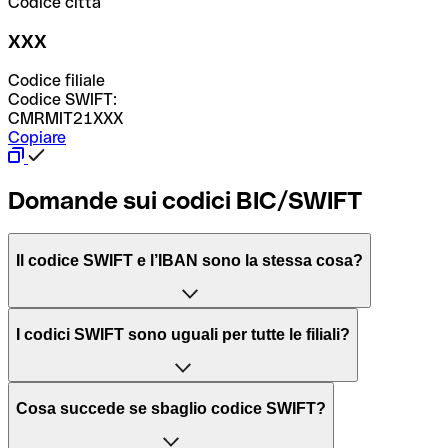
Codice città
XXX
Codice filiale
Codice SWIFT:
CMRMIT21XXX
Copiare
Domande sui codici BIC/SWIFT
Il codice SWIFT e l’IBAN sono la stessa cosa?
L'acronimo SWIFT sta per “Society for Worldwide
I codici SWIFT sono uguali per tutte le filiali?
Interbank Financial Telecommunication”, una rete globale
per l’elaborazione dei pagamenti tra diversi Paesi.
Dipende dalle banche. In alcuni casi le banche utilizzano
Cosa succede se sbaglio codice SWIFT?
lo stesso codice SWIFT per filiali diverse. In altri casi, le
Il BIC, invece, sta per “Bank Identifier Code” ed è una
banche preferiscono avere un codice SWIFT dedicato per