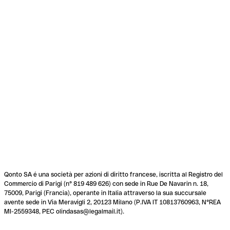
Qonto SA é una società per azioni di diritto francese, iscritta al Registro del
Commercio di Parigi (n° 819 489 626) con sede in Rue De Navarin n. 18,
75009, Parigi (Francia), operante in Italia attraverso la sua succursale
avente sede in Via Meravigli 2, 20123 Milano (P.IVA IT 10813760963, N°REA
MI-2559348, PEC olindasas@legalmail.it).