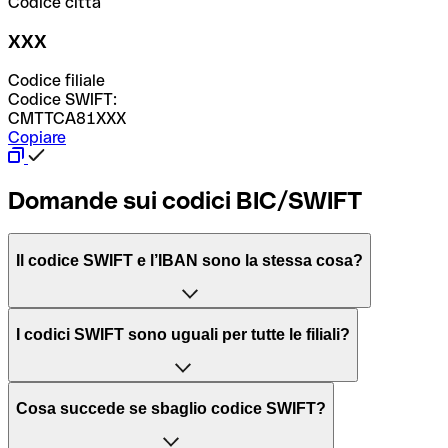
Codice città
XXX
Codice filiale
Codice SWIFT:
CMTTCA81XXX
Copiare
Domande sui codici BIC/SWIFT
Il codice SWIFT e l’IBAN sono la stessa cosa?
L'acronimo SWIFT sta per “Society for Worldwide
I codici SWIFT sono uguali per tutte le filiali?
Interbank Financial Telecommunication”, una rete globale
per l’elaborazione dei pagamenti tra diversi Paesi.
Dipende dalle banche. In alcuni casi le banche utilizzano
Cosa succede se sbaglio codice SWIFT?
lo stesso codice SWIFT per filiali diverse. In altri casi, le
Il BIC, invece, sta per “Bank Identifier Code” ed è una
banche preferiscono avere un codice SWIFT dedicato per