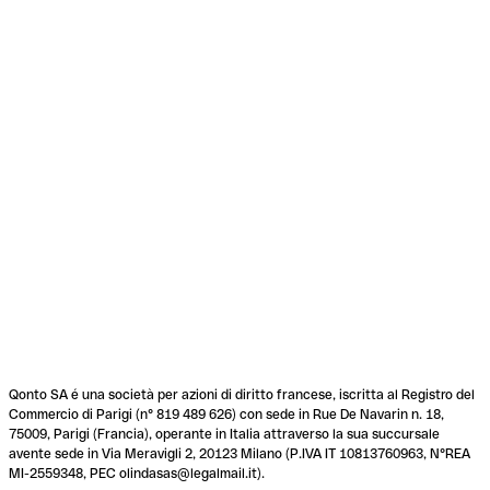
Qonto SA é una società per azioni di diritto francese, iscritta al Registro del
Commercio di Parigi (n° 819 489 626) con sede in Rue De Navarin n. 18,
75009, Parigi (Francia), operante in Italia attraverso la sua succursale
avente sede in Via Meravigli 2, 20123 Milano (P.IVA IT 10813760963, N°REA
MI-2559348, PEC olindasas@legalmail.it).