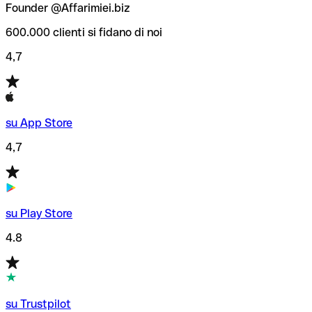
Founder @Affarimiei.biz
600.000 clienti si fidano di noi
4,7
su App Store
4,7
su Play Store
4.8
su Trustpilot