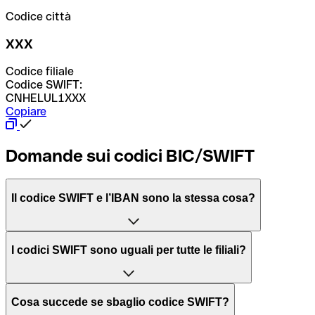
Codice città
XXX
Codice filiale
Codice SWIFT:
CNHELUL1XXX
Copiare
Domande sui codici BIC/SWIFT
Il codice SWIFT e l’IBAN sono la stessa cosa?
L'acronimo SWIFT sta per “Society for Worldwide
I codici SWIFT sono uguali per tutte le filiali?
Interbank Financial Telecommunication”, una rete globale
per l’elaborazione dei pagamenti tra diversi Paesi.
Dipende dalle banche. In alcuni casi le banche utilizzano
Cosa succede se sbaglio codice SWIFT?
lo stesso codice SWIFT per filiali diverse. In altri casi, le