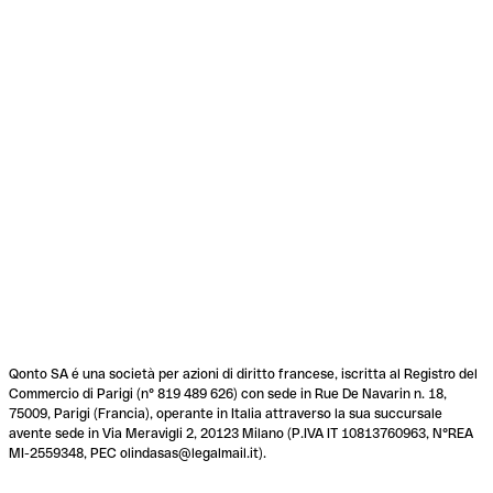
Qonto SA é una società per azioni di diritto francese, iscritta al Registro del
Commercio di Parigi (n° 819 489 626) con sede in Rue De Navarin n. 18,
75009, Parigi (Francia), operante in Italia attraverso la sua succursale
avente sede in Via Meravigli 2, 20123 Milano (P.IVA IT 10813760963, N°REA
MI-2559348, PEC olindasas@legalmail.it).