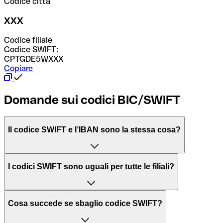
Codice città
XXX
Codice filiale
Codice SWIFT:
CPTGDE5WXXX
Copiare
Domande sui codici BIC/SWIFT
Il codice SWIFT e l’IBAN sono la stessa cosa?
L'acronimo SWIFT sta per “Society for Worldwide
I codici SWIFT sono uguali per tutte le filiali?
Interbank Financial Telecommunication”, una rete globale
per l’elaborazione dei pagamenti tra diversi Paesi.
Dipende dalle banche. In alcuni casi le banche utilizzano
Cosa succede se sbaglio codice SWIFT?
lo stesso codice SWIFT per filiali diverse. In altri casi, le
Il BIC, invece, sta per “Bank Identifier Code” ed è una
banche preferiscono avere un codice SWIFT dedicato per